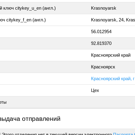
 ключ citykey_u_en (англ.)
Krasnoyarsk
ч citykey_f_en (англ.)
Krasnoyarsk, 24, Kra
56.012954
92.819370
Красноярский край
Красноярск
Красноярский край, г
Цех
оты
выдача отправлений
!
Этого отделения нет в текущей версии электронного
Паспорта