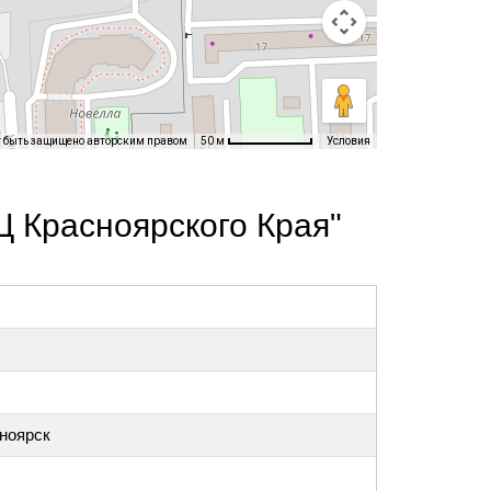
т быть защищено авторским правом
Условия
50 м
 Красноярского Края"
сноярск