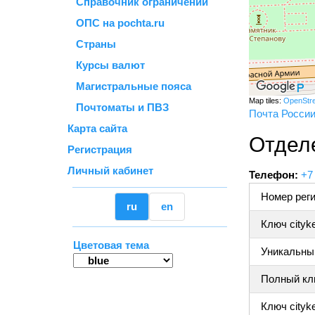
Справочник ограничений
ОПС на pochta.ru
Страны
Курсы валют
Магистральные пояса
Map tiles:
OpenStr
Почтоматы и ПВЗ
Почта Росси
Карта сайта
Отдел
Регистрация
Личный кабинет
Телефон:
+7
Номер реги
ru
en
Ключ cityk
Цветовая тема
Уникальный
Полный клю
Ключ cityke