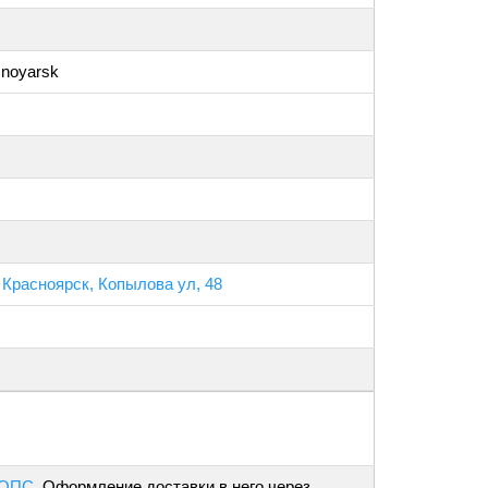
snoyarsk
 Красноярск, Копылова ул, 48
 ОПС
. Оформление доставки в него через