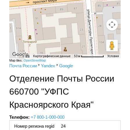
Картографические данные
Условия
50 м
Map tiles:
OpenStreetMap
Почта России
*
Yandex
*
Google
Отделение Почты России
660700 "УФПС
Красноярского Края"
Телефон:
+7 800-1-000-000
Номер региона regid
24