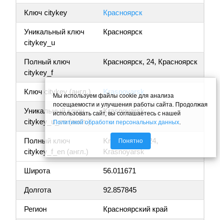
Ключ citykey
Красноярск
Уникальный ключ
Красноярск
citykey_u
Полный ключ
Красноярск, 24, Красноярск
citykey_f
Ключ citykey (англ.)
Krasnoyarsk
Мы используем файлы cookie для анализа
посещаемости и улучшения работы сайта. Продолжая
Уникальный ключ
Krasnoyarsk
использовать сайт, вы соглашаетесь с нашей
citykey_u_en (англ.)
Политикой обработки персональных данных
.
Полный ключ
Krasnoyarsk, 24,
Понятно
citykey_f_en (англ.)
Krasnoyarsk
Широта
56.011671
Долгота
92.857845
Регион
Красноярский край