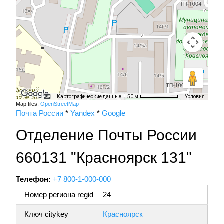
Картографические данные
Условия
50 м
Map tiles:
OpenStreetMap
Почта России
*
Yandex
*
Google
Отделение Почты России
660131 "Красноярск 131"
Телефон:
+7 800-1-000-000
Номер региона regid
24
Ключ citykey
Красноярск