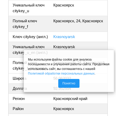
Уникальный ключ
Красноярск
citykey_u
Полный ключ
Красноярск, 24, Красноярск
citykey_f
Ключ citykey (англ.)
Krasnoyarsk
Уникальный ключ
Krasnoyarsk
citykey_u_en (англ.)
Мы используем файлы cookie для анализа
Полный ключ
Krasnoyarsk, 24, Krasnoyarsk
посещаемости и улучшения работы сайта. Продолжая
citykey_f_en (англ.)
использовать сайт, вы соглашаетесь с нашей
Политикой обработки персональных данных
.
Широта
56.062032
Понятно
Долгота
92.952554
Регион
Красноярский край
Район
Красноярск