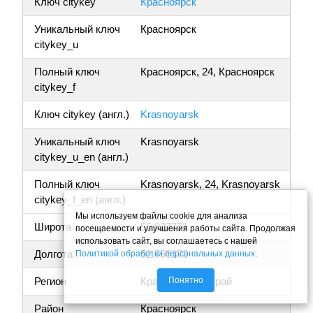
Ключ citykey
Красноярск
Уникальный ключ
Красноярск
citykey_u
Полный ключ
Красноярск, 24, Красноярск
citykey_f
Ключ citykey (англ.)
Krasnoyarsk
Уникальный ключ
Krasnoyarsk
citykey_u_en (англ.)
Полный ключ
Krasnoyarsk, 24, Krasnoyarsk
citykey_f_en (англ.)
Мы используем файлы cookie для анализа
Широта
56.027771
посещаемости и улучшения работы сайта. Продолжая
использовать сайт, вы соглашаетесь с нашей
Долгота
92.756173
Политикой обработки персональных данных
.
Понятно
Регион
Красноярский край
Район
Красноярск