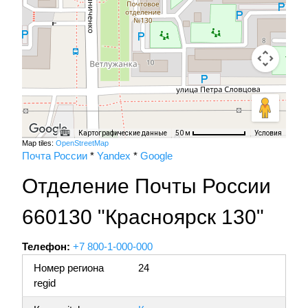
Картографические данные
Условия
50 м
Map tiles:
OpenStreetMap
Почта России
*
Yandex
*
Google
Отделение Почты России
660130 "Красноярск 130"
Телефон:
+7 800-1-000-000
Номер региона
24
regid