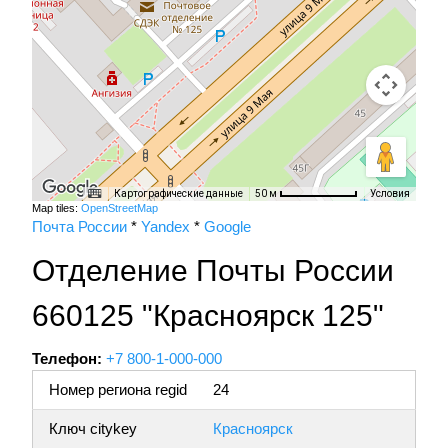
Картографические данные
Условия
50 м
Map tiles:
OpenStreetMap
Почта России
*
Yandex
*
Google
Отделение Почты России
660125 "Красноярск 125"
Телефон:
+7 800-1-000-000
Номер региона regid
24
Ключ citykey
Красноярск