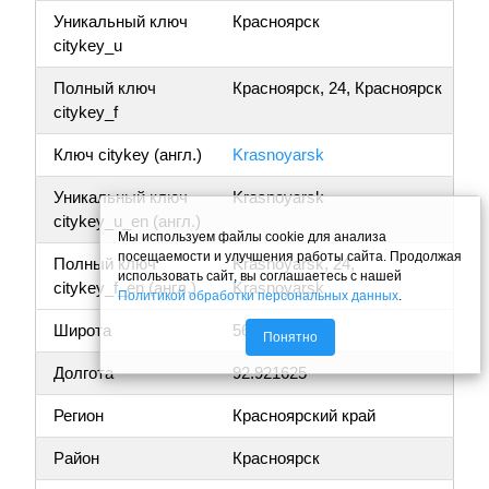
Уникальный ключ
Красноярск
citykey_u
Полный ключ
Красноярск, 24, Красноярск
citykey_f
Ключ citykey (англ.)
Krasnoyarsk
Уникальный ключ
Krasnoyarsk
citykey_u_en (англ.)
Мы используем файлы cookie для анализа
посещаемости и улучшения работы сайта. Продолжая
Полный ключ
Krasnoyarsk, 24,
использовать сайт, вы соглашаетесь с нашей
citykey_f_en (англ.)
Krasnoyarsk
Политикой обработки персональных данных
.
Широта
56.063394
Понятно
Долгота
92.921625
Регион
Красноярский край
Район
Красноярск