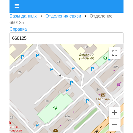
☰
Базы данных
•
Отделения связи
•
Отделение
660125
Справка