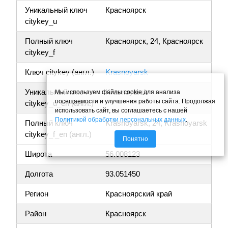
Уникальный ключ
Красноярск
citykey_u
Полный ключ
Красноярск, 24, Красноярск
citykey_f
Ключ citykey (англ.)
Krasnoyarsk
Уникальный ключ
Krasnoyarsk
Мы используем файлы cookie для анализа
посещаемости и улучшения работы сайта. Продолжая
citykey_u_en (англ.)
использовать сайт, вы соглашаетесь с нашей
Политикой обработки персональных данных
.
Полный ключ
Krasnoyarsk, 24, Krasnoyarsk
citykey_f_en (англ.)
Понятно
Широта
56.008123
Долгота
93.051450
Регион
Красноярский край
Район
Красноярск