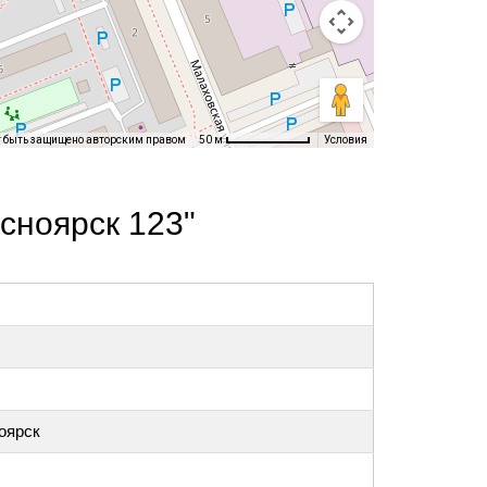
т быть защищено авторским правом
Условия
50 м
сноярск 123"
ноярск