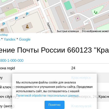
Быстрые клавиши
Это изображение може
eetMap
и
*
Yandex
*
Google
ение Почты России 660123 "Кра
 800-1-000-000
она regid
24
ey
Красноярск
Мы используем файлы cookie для анализа
 ключ citykey_u
Красноярск
посещаемости и улучшения работы сайта. Продолжая
использовать сайт, вы соглашаетесь с нашей
Политикой обработки персональных данных
.
ч citykey_f
Красноярск, 24, Крас
Понятно
y (англ.)
Krasnoyarsk