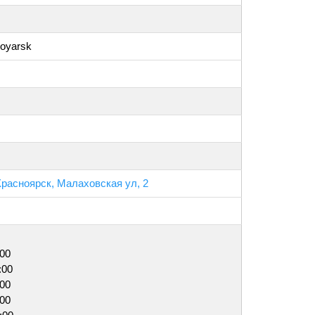
noyarsk
Красноярск, Малаховская ул, 2
:00
:00
:00
:00