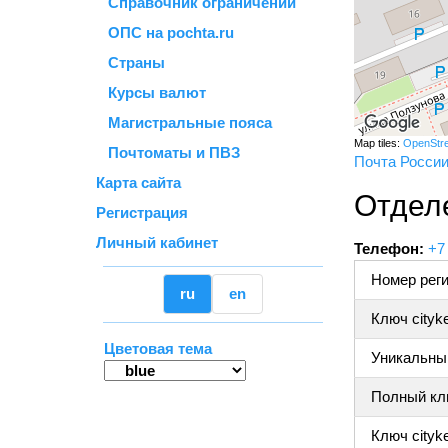
Справочник ограничений
ОПС на pochta.ru
Страны
Курсы валют
Магистральные пояса
Map tiles:
OpenStr
Почтоматы и ПВЗ
Почта Росси
Карта сайта
Отдел
Регистрация
Личный кабинет
Телефон:
+7
Номер реги
ru
en
Ключ cityk
Цветовая тема
Уникальный
Полный клю
Ключ cityke