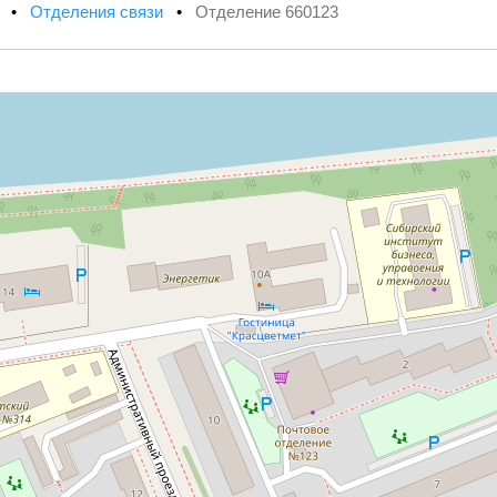
х
•
Отделения связи
•
Отделение 660123