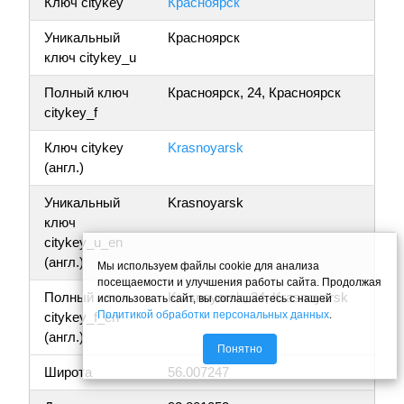
Ключ citykey
Красноярск
Уникальный
Красноярск
ключ citykey_u
Полный ключ
Красноярск, 24, Красноярск
citykey_f
Ключ citykey
Krasnoyarsk
(англ.)
Уникальный
Krasnoyarsk
ключ
citykey_u_en
(англ.)
Мы используем файлы cookie для анализа
посещаемости и улучшения работы сайта. Продолжая
Полный ключ
Krasnoyarsk, 24, Krasnoyarsk
использовать сайт, вы соглашаетесь с нашей
Политикой обработки персональных данных
.
citykey_f_en
(англ.)
Понятно
Широта
56.007247