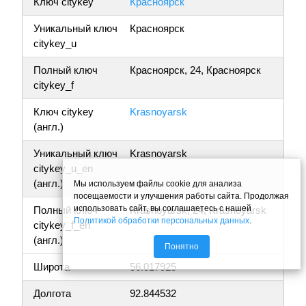
Ключ citykey
Красноярск
Уникальный ключ
Красноярск
citykey_u
Полный ключ
Красноярск, 24, Красноярск
citykey_f
Ключ citykey
Krasnoyarsk
(англ.)
Уникальный ключ
Krasnoyarsk
citykey_u_en
(англ.)
Мы используем файлы cookie для анализа
посещаемости и улучшения работы сайта. Продолжая
использовать сайт, вы соглашаетесь с нашей
Полный ключ
Krasnoyarsk, 24, Krasnoyarsk
Политикой обработки персональных данных
.
citykey_f_en
(англ.)
Понятно
Широта
56.017925
Долгота
92.844532