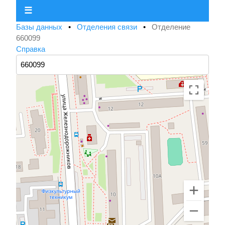
☰
Базы данных
•
Отделения связи
•
Отделение
660099
Справка