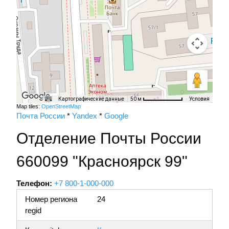
Картографические данные
Условия
50 м
Map tiles:
OpenStreetMap
Почта России
*
Yandex
*
Google
Отделение Почты России
660099 "Красноярск 99"
Телефон:
+7 800-1-000-000
Номер региона
24
regid