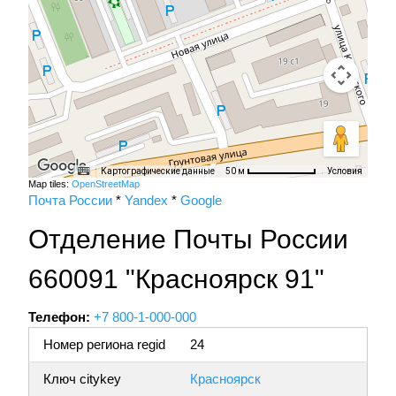
Картографические данные
Условия
50 м
Map tiles:
OpenStreetMap
Почта России
*
Yandex
*
Google
Отделение Почты России
660091 "Красноярск 91"
Телефон:
+7 800-1-000-000
Номер региона regid
24
Ключ citykey
Красноярск