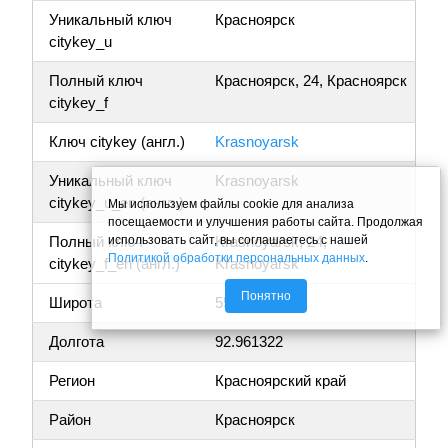
Уникальный ключ
Красноярск
citykey_u
Полный ключ
Красноярск, 24, Красноярск
citykey_f
Ключ citykey (англ.)
Krasnoyarsk
Уникальный ключ
Krasnoyarsk
citykey_u_en (англ.)
Мы используем файлы cookie для анализа
посещаемости и улучшения работы сайта. Продолжая
использовать сайт, вы соглашаетесь с нашей
Полный ключ
Krasnoyarsk, 24,
Политикой обработки персональных данных
.
citykey_f_en (англ.)
Krasnoyarsk
Понятно
Широта
55.988192
Долгота
92.961322
Регион
Красноярский край
Район
Красноярск