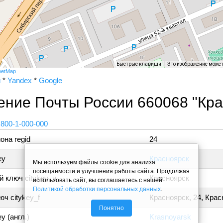
Быстрые клавиши
Это изображение може
eetMap
и
*
Yandex
*
Google
ние Почты России 660068 "Кра
 800-1-000-000
она regid
24
ey
Красноярск
Мы используем файлы cookie для анализа
посещаемости и улучшения работы сайта. Продолжая
 ключ citykey_u
Красноярск
использовать сайт, вы соглашаетесь с нашей
Политикой обработки персональных данных
.
ч citykey_f
Красноярск, 24, Крас
Понятно
y (англ.)
Krasnoyarsk