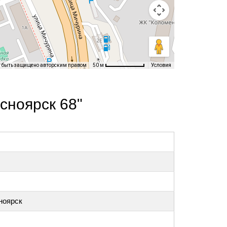
т быть защищено авторским правом
Условия
50 м
сноярск 68"
ноярск