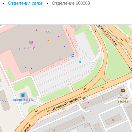
х
•
Отделения связи
•
Отделение 660068