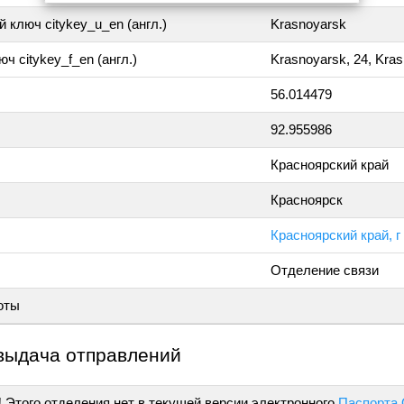
 ключ citykey_u_en (англ.)
Krasnoyarsk
ч citykey_f_en (англ.)
Krasnoyarsk, 24, Kra
56.014479
92.955986
Красноярский край
Красноярск
Красноярский край, г
Отделение связи
оты
выдача отправлений
!
Этого отделения нет в текущей версии электронного
Паспорта