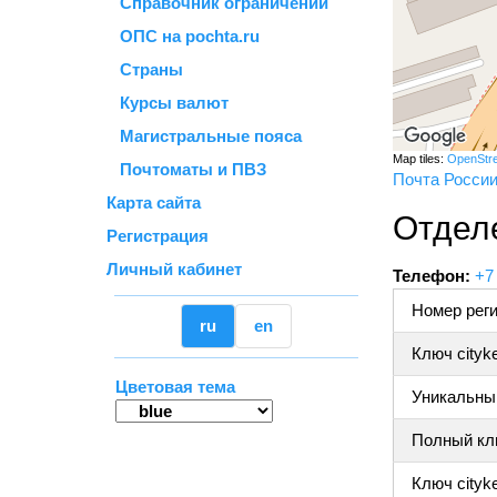
Справочник ограничений
ОПС на pochta.ru
Страны
Курсы валют
Магистральные пояса
Map tiles:
OpenStr
Почтоматы и ПВЗ
Почта Росси
Карта сайта
Отделе
Регистрация
Личный кабинет
Телефон:
+7
Номер реги
ru
en
Ключ cityk
Цветовая тема
Уникальный
Полный клю
Ключ cityke