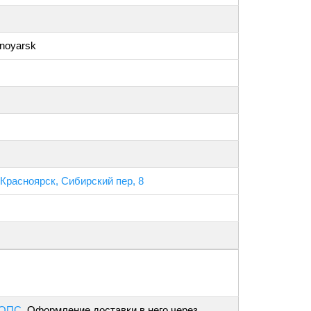
snoyarsk
 Красноярск, Сибирский пер, 8
 ОПС
. Оформление доставки в него через