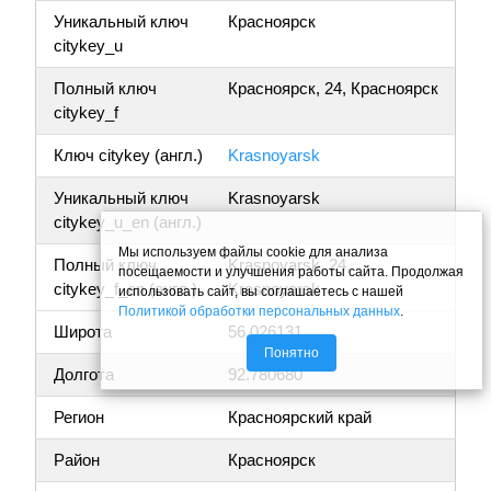
Уникальный ключ
Красноярск
citykey_u
Полный ключ
Красноярск, 24, Красноярск
citykey_f
Ключ citykey (англ.)
Krasnoyarsk
Уникальный ключ
Krasnoyarsk
citykey_u_en (англ.)
Мы используем файлы cookie для анализа
Полный ключ
Krasnoyarsk, 24,
посещаемости и улучшения работы сайта. Продолжая
citykey_f_en (англ.)
Krasnoyarsk
использовать сайт, вы соглашаетесь с нашей
Политикой обработки персональных данных
.
Широта
56.026131
Понятно
Долгота
92.780680
Регион
Красноярский край
Район
Красноярск