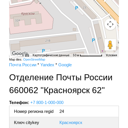
Картографические данные
Условия
50 м
Map tiles:
OpenStreetMap
Почта России
*
Yandex
*
Google
Отделение Почты России
660062 "Красноярск 62"
Телефон:
+7 800-1-000-000
Номер региона regid
24
Ключ citykey
Красноярск