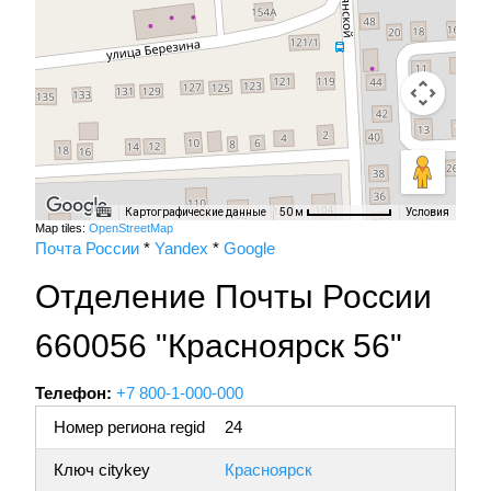
Картографические данные
Условия
50 м
Map tiles:
OpenStreetMap
Почта России
*
Yandex
*
Google
Отделение Почты России
660056 "Красноярск 56"
Телефон:
+7 800-1-000-000
Номер региона regid
24
Ключ citykey
Красноярск