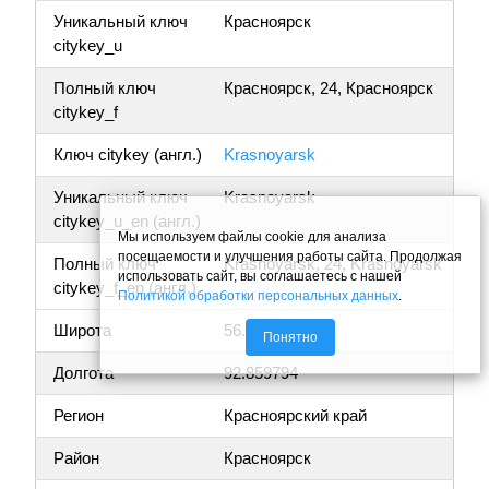
Уникальный ключ
Красноярск
citykey_u
Полный ключ
Красноярск, 24, Красноярск
citykey_f
Ключ citykey (англ.)
Krasnoyarsk
Уникальный ключ
Krasnoyarsk
citykey_u_en (англ.)
Мы используем файлы cookie для анализа
посещаемости и улучшения работы сайта. Продолжая
Полный ключ
Krasnoyarsk, 24, Krasnoyarsk
использовать сайт, вы соглашаетесь с нашей
citykey_f_en (англ.)
Политикой обработки персональных данных
.
Широта
56.030044
Понятно
Долгота
92.859794
Регион
Красноярский край
Район
Красноярск