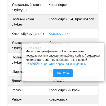
Уникальный ключ
Красноярск
citykey_u
Полный ключ
Красноярск, 24, Красноярск
citykey_f
Ключ citykey (англ.)
Krasnoyarsk
Уникальный ключ
Krasnoyarsk
citykey_u_en (англ.)
Мы используем файлы cookie для анализа
посещаемости и улучшения работы сайта. Продолжая
Полный ключ
Krasnoyarsk, 24, Krasnoyarsk
использовать сайт, вы соглашаетесь с нашей
citykey_f_en (англ.)
Политикой обработки персональных данных
.
Широта
56.054668
Понятно
Долгота
92.976072
Регион
Красноярский край
Район
Красноярск