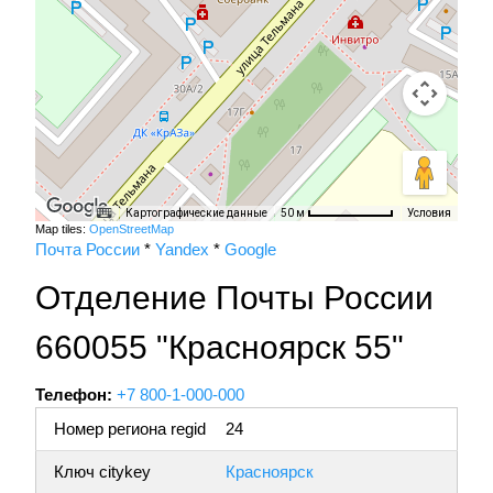
Картографические данные
Условия
50 м
Map tiles:
OpenStreetMap
Почта России
*
Yandex
*
Google
Отделение Почты России
660055 "Красноярск 55"
Телефон:
+7 800-1-000-000
Номер региона regid
24
Ключ citykey
Красноярск