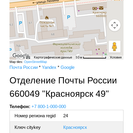
Картографические данные
Условия
50 м
Map tiles:
OpenStreetMap
Почта России
*
Yandex
*
Google
Отделение Почты России
660049 "Красноярск 49"
Телефон:
+7 800-1-000-000
Номер региона regid
24
Ключ citykey
Красноярск