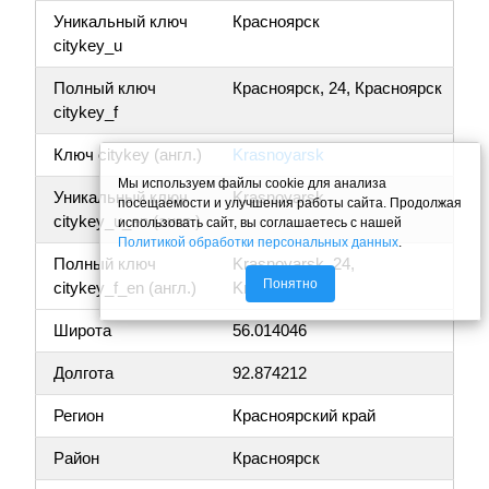
Уникальный ключ
Красноярск
citykey_u
Полный ключ
Красноярск, 24, Красноярск
citykey_f
Ключ citykey (англ.)
Krasnoyarsk
Мы используем файлы cookie для анализа
Уникальный ключ
Krasnoyarsk
посещаемости и улучшения работы сайта. Продолжая
citykey_u_en (англ.)
использовать сайт, вы соглашаетесь с нашей
Политикой обработки персональных данных
.
Полный ключ
Krasnoyarsk, 24,
Понятно
citykey_f_en (англ.)
Krasnoyarsk
Широта
56.014046
Долгота
92.874212
Регион
Красноярский край
Район
Красноярск