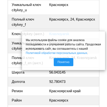
Уникальный ключ
Красноярск
citykey_u
Полный ключ
Красноярск, 24, Красноярск
citykey_f
Ключ citykey (англ.)
Krasnoyarsk
Мы используем файлы cookie для анализа
Уникальный ключ
Krasnoyarsk
посещаемости и улучшения работы сайта. Продолжая
citykey_u_en (англ.)
использовать сайт, вы соглашаетесь с нашей
Политикой обработки персональных данных
.
Полный ключ
Krasnoyarsk, 24, Krasnoyarsk
Понятно
citykey_f_en (англ.)
Широта
56.043145
Долгота
92.780473
Регион
Красноярский край
Район
Красноярск