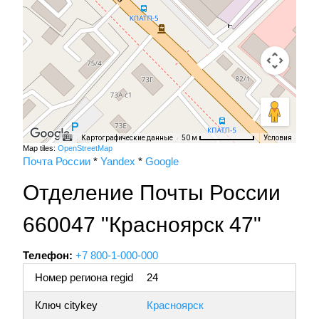
Картографические данные
Условия
50 м
Map tiles:
OpenStreetMap
Почта России
*
Yandex
*
Google
Отделение Почты России
660047 "Красноярск 47"
Телефон:
+7 800-1-000-000
Номер региона regid
24
Ключ citykey
Красноярск