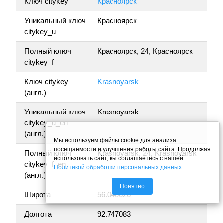
Ключ citykey
Красноярск
Уникальный ключ
Красноярск
citykey_u
Полный ключ
Красноярск, 24, Красноярск
citykey_f
Ключ citykey
Krasnoyarsk
(англ.)
Уникальный ключ
Krasnoyarsk
citykey_u_en
(англ.)
Мы используем файлы cookie для анализа
посещаемости и улучшения работы сайта. Продолжая
Полный ключ
Krasnoyarsk, 24, Krasnoyarsk
использовать сайт, вы соглашаетесь с нашей
citykey_f_en
Политикой обработки персональных данных
.
(англ.)
Понятно
Широта
56.040626
Долгота
92.747083