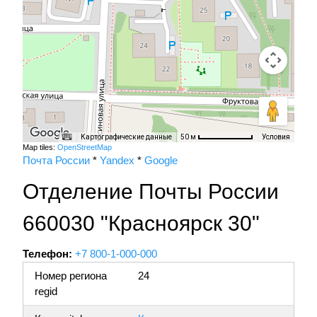
Картографические данные
Условия
50 м
Map tiles:
OpenStreetMap
Почта России
*
Yandex
*
Google
Отделение Почты России
660030 "Красноярск 30"
Телефон:
+7 800-1-000-000
Номер региона
24
regid