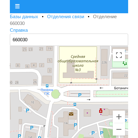
☰
Базы данных
•
Отделения связи
•
Отделение
660030
Справка