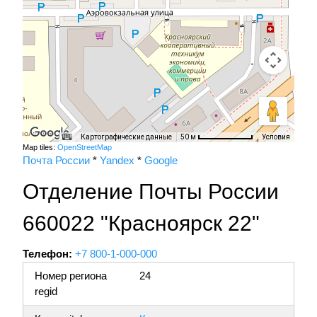
Картографические данные
Условия
50 м
Map tiles:
OpenStreetMap
Почта России
*
Yandex
*
Google
Отделение Почты России
660022 "Красноярск 22"
Телефон:
+7 800-1-000-000
Номер региона
24
regid