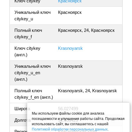
Ключ citykey
Красноярск
Уникальный ключ
Красноярск
citykey_u
Полный ключ
Красноярск, 24, Красноярск
citykey_f
Ключ citykey
Krasnoyarsk
(англ.)
Уникальный ключ
Krasnoyarsk
citykey_u_en
(англ.)
Полный ключ
Krasnoyarsk, 24, Krasnoyarsk
citykey_f_en (англ.)
Широта
56.027499
Мы используем файлы cookie для анализа
посещаемости и улучшения работы сайта. Продолжая
Долгота
92.905429
использовать сайт, вы соглашаетесь с нашей
Политикой обработки персональных данных
.
Регион
Красноярский край