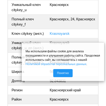
Уникальный ключ
Красноярск
citykey_u
Полный ключ
Красноярск, 24, Красноярск
citykey_f
Ключ citykey (англ.)
Krasnoyarsk
Уникальный ключ
Krasnoyarsk
citykey_u_en (англ.)
Мы используем файлы cookie для анализа
посещаемости и улучшения работы сайта. Продолжая
Полный ключ
Krasnoyarsk, 24,
использовать сайт, вы соглашаетесь с нашей
citykey_f_en (англ.)
Krasnoyarsk
Политикой обработки персональных данных
.
Широта
56.010840
Понятно
Долгота
92.843831
Регион
Красноярский край
Район
Красноярск