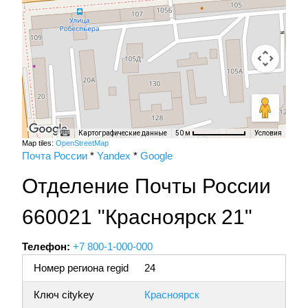
Картографические данные
Условия
50 м
Map tiles:
OpenStreetMap
Почта России
*
Yandex
*
Google
Отделение Почты России
660021 "Красноярск 21"
Телефон:
+7 800-1-000-000
Номер региона regid
24
Ключ citykey
Красноярск