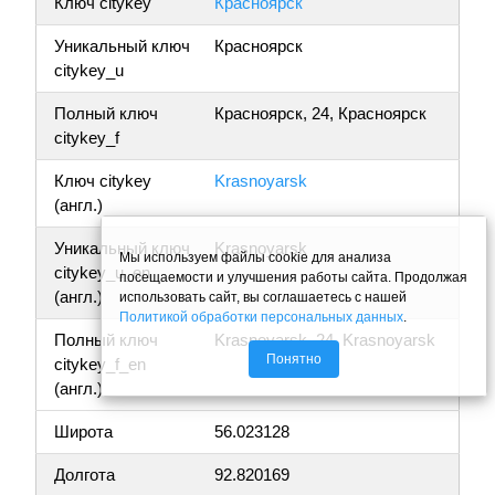
Ключ citykey
Красноярск
Уникальный ключ
Красноярск
citykey_u
Полный ключ
Красноярск, 24, Красноярск
citykey_f
Ключ citykey
Krasnoyarsk
(англ.)
Уникальный ключ
Krasnoyarsk
Мы используем файлы cookie для анализа
citykey_u_en
посещаемости и улучшения работы сайта. Продолжая
(англ.)
использовать сайт, вы соглашаетесь с нашей
Политикой обработки персональных данных
.
Полный ключ
Krasnoyarsk, 24, Krasnoyarsk
Понятно
citykey_f_en
(англ.)
Широта
56.023128
Долгота
92.820169