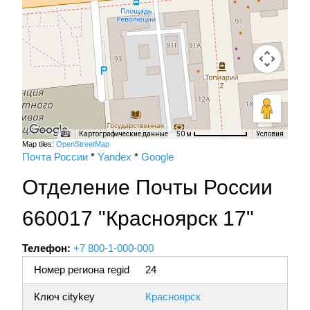
Картографические данные
Условия
50 м
Map tiles:
OpenStreetMap
Почта России
*
Yandex
*
Google
Отделение Почты России
660017 "Красноярск 17"
Телефон:
+7 800-1-000-000
Номер региона regid
24
Ключ citykey
Красноярск