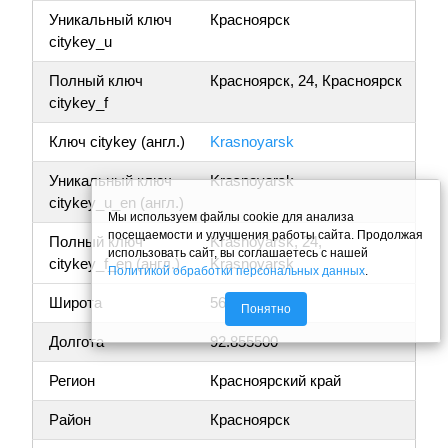
Уникальный ключ
Красноярск
citykey_u
Полный ключ
Красноярск, 24, Красноярск
citykey_f
Ключ citykey (англ.)
Krasnoyarsk
Уникальный ключ
Krasnoyarsk
citykey_u_en (англ.)
Мы используем файлы cookie для анализа
посещаемости и улучшения работы сайта. Продолжая
Полный ключ
Krasnoyarsk, 24,
использовать сайт, вы соглашаетесь с нашей
citykey_f_en (англ.)
Krasnoyarsk
Политикой обработки персональных данных
.
Широта
56.011474
Понятно
Долгота
92.855500
Регион
Красноярский край
Район
Красноярск