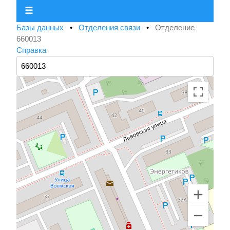
☰
Базы данных
•
Отделения связи
•
Отделение
660013
Справка