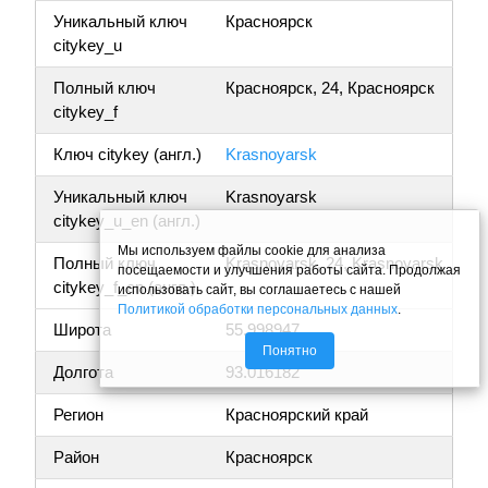
Уникальный ключ
Красноярск
citykey_u
Полный ключ
Красноярск, 24, Красноярск
citykey_f
Ключ citykey (англ.)
Krasnoyarsk
Уникальный ключ
Krasnoyarsk
citykey_u_en (англ.)
Мы используем файлы cookie для анализа
Полный ключ
Krasnoyarsk, 24, Krasnoyarsk
посещаемости и улучшения работы сайта. Продолжая
citykey_f_en (англ.)
использовать сайт, вы соглашаетесь с нашей
Политикой обработки персональных данных
.
Широта
55.998947
Понятно
Долгота
93.016182
Регион
Красноярский край
Район
Красноярск