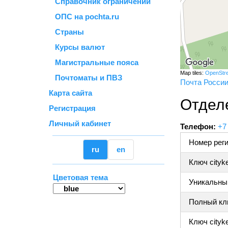
Справочник ограничений
ОПС на pochta.ru
Страны
Курсы валют
Магистральные пояса
Map tiles:
OpenStr
Почтоматы и ПВЗ
Почта Росси
Карта сайта
Отделе
Регистрация
Личный кабинет
Телефон:
+7
Номер реги
ru
en
Ключ cityk
Цветовая тема
Уникальный
Полный клю
Ключ cityke