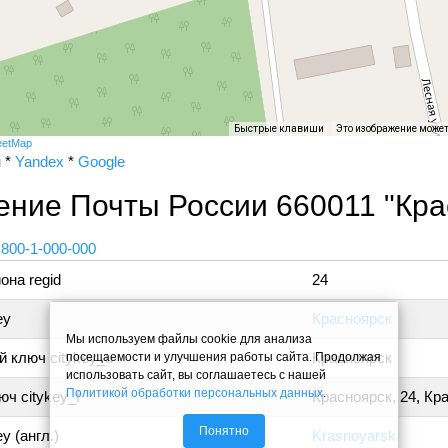
Быстрые клавиши
Это изображение може
eetMap
и
*
Yandex
*
Google
ние Почты России 660011 "Кра
 800-1-000-000
она regid
24
ey
Красноярск
Мы используем файлы cookie для анализа
 ключ citykey_u
Красноярск
посещаемости и улучшения работы сайта. Продолжая
использовать сайт, вы соглашаетесь с нашей
Политикой обработки персональных данных
.
ч citykey_f
Красноярск, 24, Кр
Понятно
y (англ.)
Krasnoyarsk