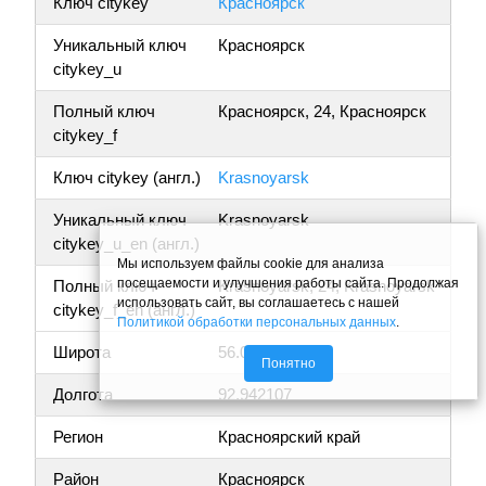
Ключ citykey
Красноярск
Уникальный ключ
Красноярск
citykey_u
Полный ключ
Красноярск, 24, Красноярск
citykey_f
Ключ citykey (англ.)
Krasnoyarsk
Уникальный ключ
Krasnoyarsk
citykey_u_en (англ.)
Мы используем файлы cookie для анализа
посещаемости и улучшения работы сайта. Продолжая
Полный ключ
Krasnoyarsk, 24, Krasnoyarsk
использовать сайт, вы соглашаетесь с нашей
citykey_f_en (англ.)
Политикой обработки персональных данных
.
Широта
56.047419
Понятно
Долгота
92.942107
Регион
Красноярский край
Район
Красноярск