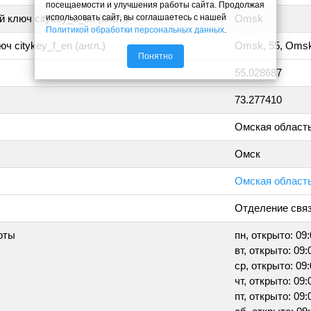
посещаемости и улучшения работы сайта. Продолжая
использовать сайт, вы соглашаетесь с нашей
 ключ citykey_u_en (англ.)
Omsk
Политикой обработки персональных данных
.
ч citykey_f_en (англ.)
Omsk, 55, Oms
Понятно
55.028687
73.277410
Омская област
Омск
Омская область,
Отделение свя
оты
пн, открыто: 09:
вт, открыто: 09:
ср, открыто: 09:
чт, открыто: 09:
пт, открыто: 09: