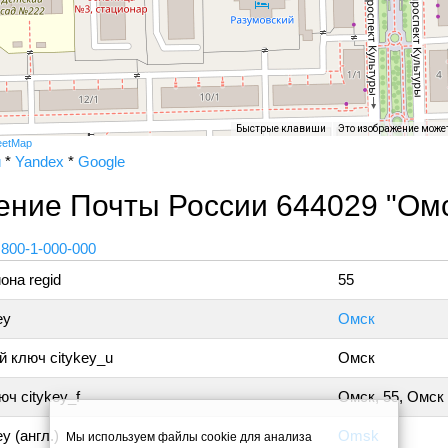
Быстрые клавиши
Это изображение може
eetMap
и
*
Yandex
*
Google
ение Почты России 644029 "Омс
 800-1-000-000
она regid
55
ey
Омск
 ключ citykey_u
Омск
ч citykey_f
Омск, 55, Омск
y (англ.)
Omsk
Мы используем файлы cookie для анализа