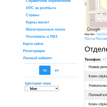
Справочник ограничений
ОПС на pochta.ru
Страны
Курсы валют
Магистральные пояса
Map tiles:
OpenStr
Почтоматы и ПВЗ
Почта Росси
Карта сайта
Отдел
Регистрация
Личный кабинет
Телефон:
+7
Номер реги
ru
en
Ключ cityk
Цветовая тема
Уникальный
Полный клю
Ключ cityke