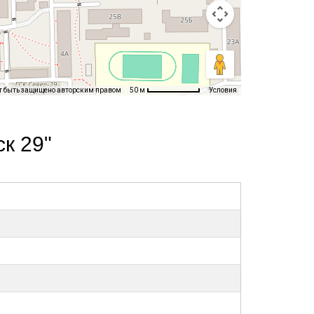
т быть защищено авторским правом
Условия
50 м
к 29"