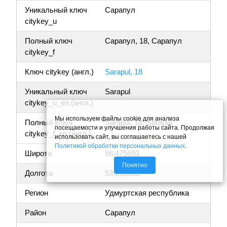
Уникальный ключ
Сарапул
citykey_u
Полный ключ
Сарапул, 18, Сарапул
citykey_f
Ключ citykey (англ.)
Sarapul, 18
Уникальный ключ
Sarapul
citykey_u_en (англ.)
Мы используем файлы cookie для анализа
Полный ключ
Sarapul, 18, Sarapul
посещаемости и улучшения работы сайта. Продолжая
citykey_f_en (англ.)
использовать сайт, вы соглашаетесь с нашей
Политикой обработки персональных данных
.
Широта
56.475693
Понятно
Долгота
53.813308
Регион
Удмуртская республика
Район
Сарапул