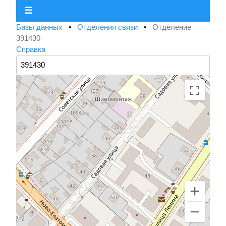
☰
Базы данных
•
Отделения связи
•
Отделение
391430
Справка