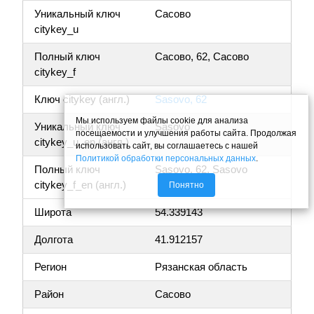
Уникальный ключ
Сасово
citykey_u
Полный ключ
Сасово, 62, Сасово
citykey_f
Ключ citykey (англ.)
Sasovo, 62
Мы используем файлы cookie для анализа
Уникальный ключ
Sasovo
посещаемости и улучшения работы сайта. Продолжая
citykey_u_en (англ.)
использовать сайт, вы соглашаетесь с нашей
Политикой обработки персональных данных
.
Полный ключ
Sasovo, 62, Sasovo
citykey_f_en (англ.)
Понятно
Широта
54.339143
Долгота
41.912157
Регион
Рязанская область
Район
Сасово