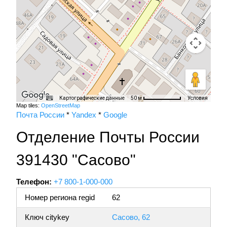
Картографические данные
Условия
50 м
Map tiles:
OpenStreetMap
Почта России
*
Yandex
*
Google
Отделение Почты России
391430 "Сасово"
Телефон:
+7 800-1-000-000
Номер региона regid
62
Ключ citykey
Сасово, 62