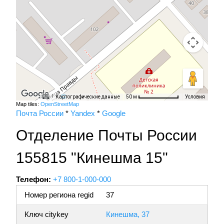
Картографические данные
Условия
50 м
Map tiles:
OpenStreetMap
Почта России
*
Yandex
*
Google
Отделение Почты России
155815 "Кинешма 15"
Телефон:
+7 800-1-000-000
Номер региона regid
37
Ключ citykey
Кинешма, 37