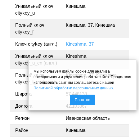
Уникальный ключ
Кинешма
citykey_u
Полный ключ
Кинешма, 37, Кинешма
citykey_f
Ключ citykey (англ.)
Kineshma, 37
Уникальный ключ
Kineshma
citykey_u_en (англ.)
Мы используем файлы cookie для анализа
Полный ключ
Kineshma, 37, Kineshma
посещаемости и улучшения работы сайта. Продолжая
citykey_f_en (англ.)
использовать сайт, вы соглашаетесь с нашей
Политикой обработки персональных данных
.
Широта
57.448138
Понятно
Долгота
42.103867
Регион
Ивановская область
Район
Кинешма