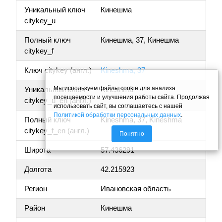
Уникальный ключ
Кинешма
citykey_u
Полный ключ
Кинешма, 37, Кинешма
citykey_f
Ключ citykey (англ.)
Kineshma, 37
Мы используем файлы cookie для анализа
Уникальный ключ
Kineshma
посещаемости и улучшения работы сайта. Продолжая
citykey_u_en (англ.)
использовать сайт, вы соглашаетесь с нашей
Политикой обработки персональных данных
.
Полный ключ
Kineshma, 37, Kineshma
citykey_f_en (англ.)
Понятно
Широта
57.436291
Долгота
42.215923
Регион
Ивановская область
Район
Кинешма