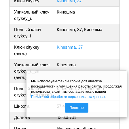
Ключ citykey
Кинешма, 37
Уникальный ключ
Кинешма
citykey_u
Полный ключ
Кинешма, 37, Кинешма
citykey_f
Ключ citykey
Kineshma, 37
(англ.)
Уникальный ключ
Kineshma
citykey_u_en
(англ.)
Мы используем файлы cookie для анализа
посещаемости и улучшения работы сайта. Продолжая
Полный ключ
Kineshma, 37, Kineshma
использовать сайт, вы соглашаетесь с нашей
citykey_f_en (англ.)
Политикой обработки персональных данных
.
Широта
57.431422
Понятно
Долгота
42.098791
Регион
Ивановская область