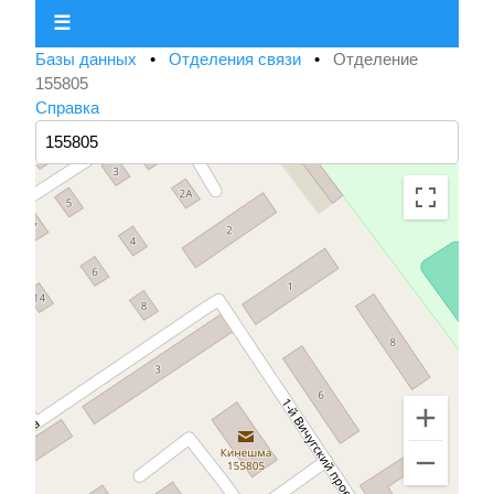
☰
Базы данных
•
Отделения связи
•
Отделение
155805
Справка