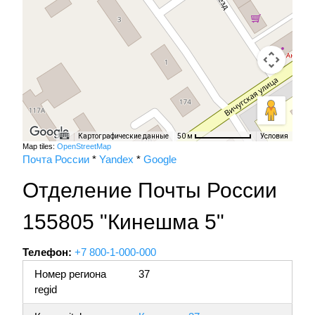
Картографические данные
Условия
50 м
Map tiles:
OpenStreetMap
Почта России
*
Yandex
*
Google
Отделение Почты России
155805 "Кинешма 5"
Телефон:
+7 800-1-000-000
Номер региона
37
regid