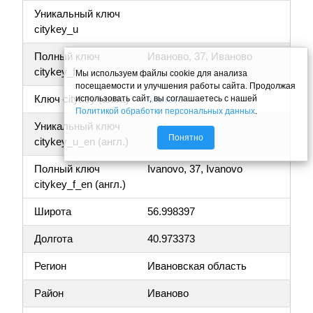
Уникальный ключ
citykey_u
Полный ключ
Иваново, 37, Иваново
citykey_f
Мы используем файлы cookie для анализа
посещаемости и улучшения работы сайта. Продолжая
Ключ citykey (англ.)
Ivanovo
использовать сайт, вы соглашаетесь с нашей
Политикой обработки персональных данных
.
Уникальный ключ
Понятно
citykey_u_en (англ.)
Полный ключ
Ivanovo, 37, Ivanovo
citykey_f_en (англ.)
Широта
56.998397
Долгота
40.973373
Регион
Ивановская область
Район
Иваново