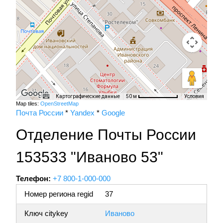
Картографические данные
Условия
50 м
Map tiles:
OpenStreetMap
Почта России
*
Yandex
*
Google
Отделение Почты России
153533 "Иваново 53"
Телефон:
+7 800-1-000-000
Номер региона regid
37
Ключ citykey
Иваново