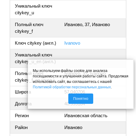
Уникальный ключ
citykey_u
Полный ключ
Иваново, 37, Иваново
citykey_f
Ключ citykey (англ.)
Ivanovo
Уникальный ключ
citykey_u_en (англ.)
Мы используем файлы cookie для анализа
Полный ключ
Ivanovo, 37, Ivanovo
посещаемости и улучшения работы сайта. Продолжая
citykey_f_en (англ.)
использовать сайт, вы соглашаетесь с нашей
Политикой обработки персональных данных
.
Широта
57.040706
Понятно
Долгота
40.995184
Регион
Ивановская область
Район
Иваново