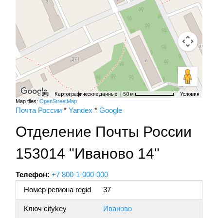
Картографические данные
Условия
50 м
Map tiles:
OpenStreetMap
Почта России
*
Yandex
*
Google
Отделение Почты России
153014 "Иваново 14"
Телефон:
+7 800-1-000-000
Номер региона regid
37
Ключ citykey
Иваново