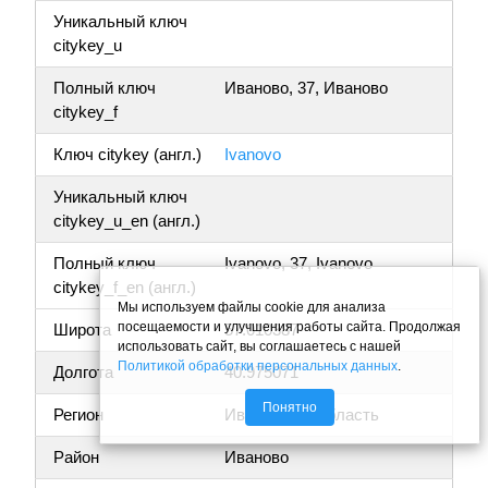
Уникальный ключ
citykey_u
Полный ключ
Иваново, 37, Иваново
citykey_f
Ключ citykey (англ.)
Ivanovo
Уникальный ключ
citykey_u_en (англ.)
Полный ключ
Ivanovo, 37, Ivanovo
citykey_f_en (англ.)
Мы используем файлы cookie для анализа
посещаемости и улучшения работы сайта. Продолжая
Широта
57.010387
использовать сайт, вы соглашаетесь с нашей
Политикой обработки персональных данных
.
Долгота
40.975071
Понятно
Регион
Ивановская область
Район
Иваново