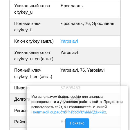
Уникальный ключ
Ярославль
citykey_u
Полный ключ
Ярославль, 76, Ярославль
citykey_f
Ключ citykey (англ.)
Yaroslavl
Уникальный ключ
Yaroslavl
citykey_u_en (англ.)
Полный ключ
Yaroslavl, 76, Yaroslavl
citykey_f_en (англ.)
Широта
57.699453
Мы используем файлы cookie для анализа
Долгота
39.768948
посещаемости и улучшения работы сайта. Продолжая
использовать сайт, вы соглашаетесь с нашей
Регион
Ярославская область
Политикой обработки персональных данных
.
Район
Ярославль
Понятно