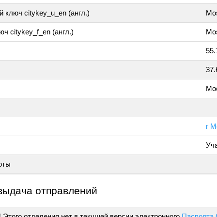
 ключ citykey_u_en (англ.)
Mo
ч citykey_f_en (англ.)
Mo
55.
37.
Мо
г М
Уч
оты
выдача отправлений
!
Этого отделения нет в текущей версии электронного
Паспорта