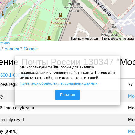
Быстрые клавиши
Это изображение може
eetMap
и
*
Yandex
*
Google
ение Почты России 130347 "Мос
Мы используем файлы cookie для анализа
посещаемости и улучшения работы сайта. Продолжая
 800-1-000-000
использовать сайт, вы соглашаетесь с нашей
Политикой обработки персональных данных
.
она regid
77
Понятно
ey
Мо
 ключ citykey_u
Мо
ч citykey_f
Мос
y (англ.)
Mo