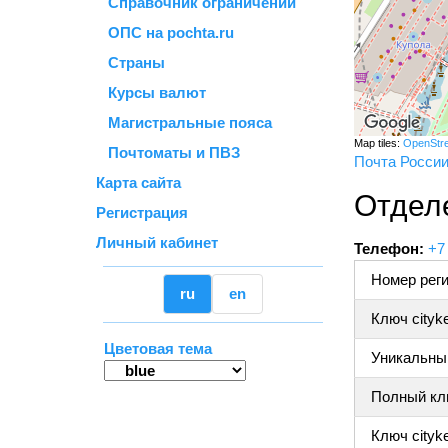
Справочник ограничений
ОПС на pochta.ru
Страны
Курсы валют
Магистральные пояса
Map tiles:
OpenStr
Почтоматы и ПВЗ
Почта Росси
Карта сайта
Отдел
Регистрация
Личный кабинет
Телефон:
+7
Номер реги
ru
en
Ключ cityk
Цветовая тема
Уникальный
Полный клю
Ключ cityke