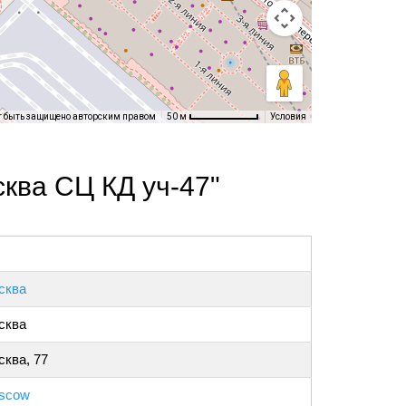
т быть защищено авторским правом
Условия
50 м
ква СЦ КД уч-47"
сква
сква
ква, 77
scow