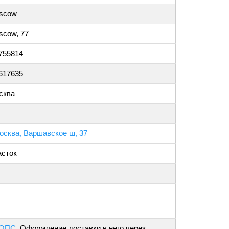
scow
scow, 77
755814
617635
сква
осква, Варшавское ш, 37
асток
 ОПС
. Оформление доставки в него через