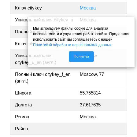
Ключ citykey
Москва
Уникальный ключ citykey_u
Москва
Мы используем файлы cookie для анализа
Полный ключ citykey_f
Москва, 77
посещаемости и улучшения работы сайта. Продолжая
использовать сайт, вы соглашаетесь с нашей
Ключ citykey (англ.)
Moscow
Политикой обработки персональных данных
.
Уникальный ключ
Moscow
Понятно
citykey_u_en (англ.)
Полный ключ citykey_f_en
Moscow, 77
(англ.)
Широта
55.755814
Долгота
37.617635
Регион
Москва
Район