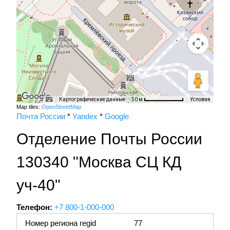
Картографические данные
Условия
50 м
Map tiles:
OpenStreetMap
Почта России
*
Yandex
*
Google
Отделение Почты России
130340 "Москва СЦ КД
уч-40"
Телефон:
+7 800-1-000-000
Номер региона regid
77