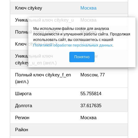
Ключ citykey
Москва
Уникальный ключ citykey_u
Москва
Мы используем файлы cookie для анализа
Полный ключ citykey_f
Москва, 77
посещаемости и улучшения работы сайта. Продолжая
использовать сайт, вы соглашаетесь с нашей
Ключ citykey (англ.)
Moscow
Политикой обработки персональных данных
.
Уникальный ключ
Moscow
Понятно
citykey_u_en (англ.)
Полный ключ citykey_f_en
Moscow, 77
(англ.)
Широта
55.755814
Долгота
37.617635
Регион
Москва
Район