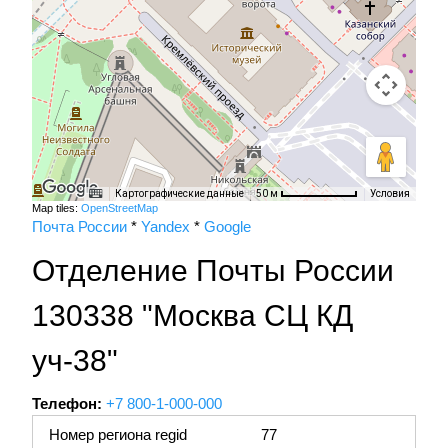
Картографические данные
Условия
50 м
Map tiles:
OpenStreetMap
Почта России
*
Yandex
*
Google
Отделение Почты России
130338 "Москва СЦ КД
уч-38"
Телефон:
+7 800-1-000-000
Номер региона regid
77