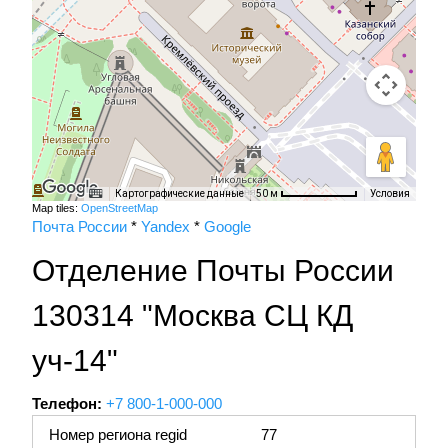
Картографические данные
Условия
50 м
Map tiles:
OpenStreetMap
Почта России
*
Yandex
*
Google
Отделение Почты России
130314 "Москва СЦ КД
уч-14"
Телефон:
+7 800-1-000-000
Номер региона regid
77