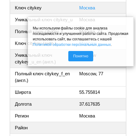
Ключ citykey
Москва
Уникальный ключ citykey_u
Москва
Мы используем файлы cookie для анализа
Полный ключ citykey_f
Москва, 77
посещаемости и улучшения работы сайта. Продолжая
использовать сайт, вы соглашаетесь с нашей
Ключ citykey (англ.)
Moscow
Политикой обработки персональных данных
.
Уникальный ключ
Moscow
Понятно
citykey_u_en (англ.)
Полный ключ citykey_f_en
Moscow, 77
(англ.)
Широта
55.755814
Долгота
37.617635
Регион
Москва
Район