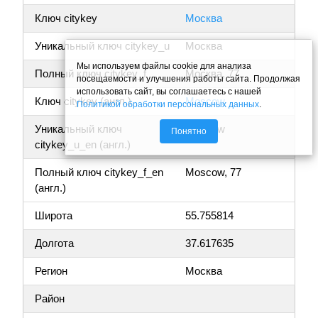
Ключ citykey
Москва
Уникальный ключ citykey_u
Москва
Мы используем файлы cookie для анализа
Полный ключ citykey_f
Москва, 77
посещаемости и улучшения работы сайта. Продолжая
использовать сайт, вы соглашаетесь с нашей
Ключ citykey (англ.)
Moscow
Политикой обработки персональных данных
.
Уникальный ключ
Moscow
Понятно
citykey_u_en (англ.)
Полный ключ citykey_f_en
Moscow, 77
(англ.)
Широта
55.755814
Долгота
37.617635
Регион
Москва
Район