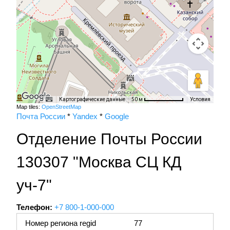
Картографические данные
Условия
50 м
Map tiles:
OpenStreetMap
Почта России
*
Yandex
*
Google
Отделение Почты России
130307 "Москва СЦ КД
уч-7"
Телефон:
+7 800-1-000-000
Номер региона regid
77