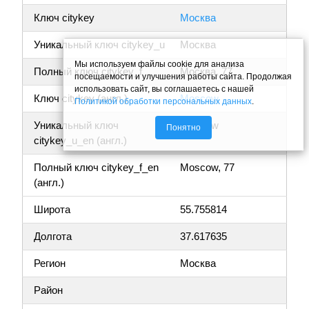
Ключ citykey
Москва
Уникальный ключ citykey_u
Москва
Мы используем файлы cookie для анализа
Полный ключ citykey_f
Москва, 77
посещаемости и улучшения работы сайта. Продолжая
использовать сайт, вы соглашаетесь с нашей
Ключ citykey (англ.)
Moscow
Политикой обработки персональных данных
.
Уникальный ключ
Moscow
Понятно
citykey_u_en (англ.)
Полный ключ citykey_f_en
Moscow, 77
(англ.)
Широта
55.755814
Долгота
37.617635
Регион
Москва
Район