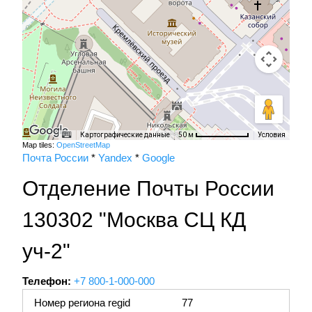
Картографические данные
Условия
50 м
Map tiles:
OpenStreetMap
Почта России
*
Yandex
*
Google
Отделение Почты России
130302 "Москва СЦ КД
уч-2"
Телефон:
+7 800-1-000-000
Номер региона regid
77