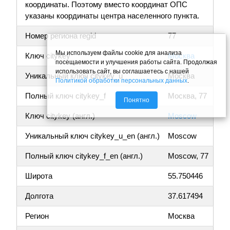
координаты. Поэтому вместо координат ОПС
указаны координаты центра населенного пункта.
Номер региона regid
77
Мы используем файлы cookie для анализа
Ключ citykey
Москва
посещаемости и улучшения работы сайта. Продолжая
использовать сайт, вы соглашаетесь с нашей
Уникальный ключ citykey_u
Москва
Политикой обработки персональных данных
.
Полный ключ citykey_f
Москва, 77
Понятно
Ключ citykey (англ.)
Moscow
Уникальный ключ citykey_u_en (англ.)
Moscow
Полный ключ citykey_f_en (англ.)
Moscow, 77
Широта
55.750446
Долгота
37.617494
Регион
Москва