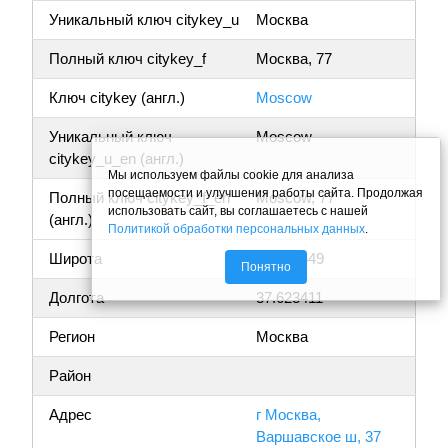
Уникальный ключ citykey_u
Москва
Полный ключ citykey_f
Москва, 77
Ключ citykey (англ.)
Moscow
Уникальный ключ
Moscow
citykey_u_en (англ.)
Мы используем файлы cookie для анализа
посещаемости и улучшения работы сайта. Продолжая
Полный ключ citykey_f_en
Moscow, 77
использовать сайт, вы соглашаетесь с нашей
(англ.)
Политикой обработки персональных данных
.
Широта
55.688649
Понятно
Долгота
37.623411
Регион
Москва
Район
Адрес
г Москва,
Варшавское ш, 37