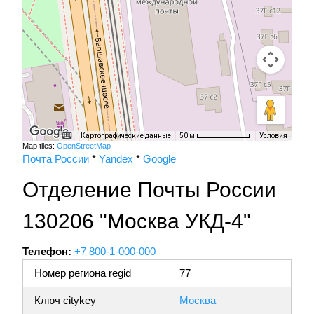
Картографические данные
Условия
50 м
Map tiles:
OpenStreetMap
Почта России
*
Yandex
*
Google
Отделение Почты России
130206 "Москва УКД-4"
Телефон:
+7 800-1-000-000
Номер региона regid
77
Ключ citykey
Москва