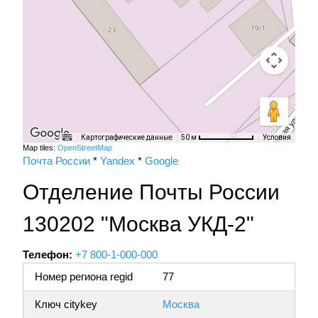
Картографические данные
Условия
50 м
Map tiles:
OpenStreetMap
Почта России
*
Yandex
*
Google
Отделение Почты России
130202 "Москва УКД-2"
Телефон:
+7 800-1-000-000
Номер региона regid
77
Ключ citykey
Москва