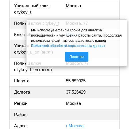
Уникальный ключ
Москва
citykey_u
Полный ключ citykey_f
Москва, 77
Мы используем файлы cookie для анализа
Ключ citykey (англ.)
Moscow
посещаемости и улучшения работы сайта. Продолжая
использовать сайт, вы соглашаетесь с нашей
Уникальный ключ
Moscow
Политикой обработки персональных данных
.
citykey_u_en (англ.)
Понятно
Полный ключ
Moscow, 77
citykey_f_en (англ.)
Широта
55.899325
Долгота
37.526429
Регион
Москва
Район
Адрес
г Москва,