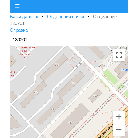
☰
Базы данных
•
Отделения связи
•
Отделение
130201
Справка