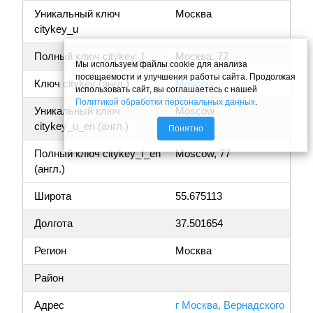
Уникальный ключ
Москва
citykey_u
Полный ключ citykey_f
Москва, 77
Мы используем файлы cookie для анализа
посещаемости и улучшения работы сайта. Продолжая
Ключ citykey (англ.)
Moscow
использовать сайт, вы соглашаетесь с нашей
Политикой обработки персональных данных
.
Уникальный ключ
Moscow
citykey_u_en (англ.)
Понятно
Полный ключ citykey_f_en
Moscow, 77
(англ.)
Широта
55.675113
Долгота
37.501654
Регион
Москва
Район
Адрес
г Москва, Вернадского