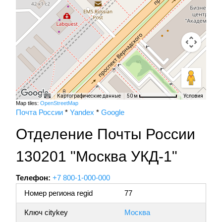
Картографические данные
Условия
50 м
Map tiles:
OpenStreetMap
Почта России
*
Yandex
*
Google
Отделение Почты России
130201 "Москва УКД-1"
Телефон:
+7 800-1-000-000
Номер региона regid
77
Ключ citykey
Москва