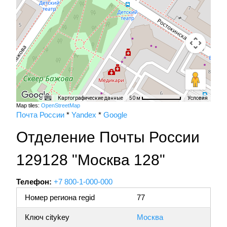
Картографические данные
Условия
50 м
Map tiles:
OpenStreetMap
Почта России
*
Yandex
*
Google
Отделение Почты России
129128 "Москва 128"
Телефон:
+7 800-1-000-000
Номер региона regid
77
Ключ citykey
Москва