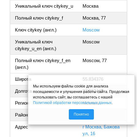
Уникальный ключ citykey_u
Москва
Полный ключ citykey_f
Москва, 77
Ключ citykey (англ.)
Moscow
Уникальный ключ
Moscow
citykey_u_en (англ.)
Полный ключ citykey_f_en
Moscow, 77
(англ.)
Широта
55.834376
Мы используем файлы cookie для анализа
Долгота
37.662443
посещаемости и улучшения работы сайта. Продолжая
использовать сайт, вы соглашаетесь с нашей
Регион
Москва
Политикой обработки персональных данных
.
Понятно
Район
Адрес
г Москва, Бажова
ул, 16