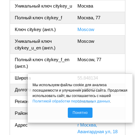
Уникальный ключ citykey_u
Москва
Полный ключ citykey_f
Москва, 77
Ключ citykey (англ.)
Moscow
Уникальный ключ
Moscow
citykey_u_en (англ.)
Полный ключ citykey_f_en
Moscow, 77
(англ.)
Широта
55.848134
Мы используем файлы cookie для анализа
Долгота
37.489787
посещаемости и улучшения работы сайта. Продолжая
использовать сайт, вы соглашаетесь с нашей
Регион
Москва
Политикой обработки персональных данных
.
Понятно
Район
Адрес
г Москва,
Авангардная ул, 18