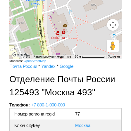
Картографические данные
Условия
50 м
Map tiles:
OpenStreetMap
Почта России
*
Yandex
*
Google
Отделение Почты России
125493 "Москва 493"
Телефон:
+7 800-1-000-000
Номер региона regid
77
Ключ citykey
Москва