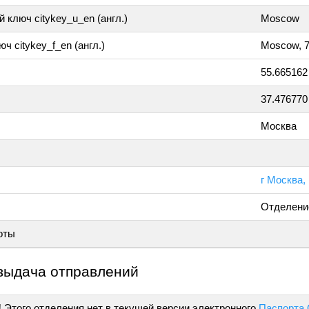
 ключ citykey_u_en (англ.)
Moscow
ч citykey_f_en (англ.)
Moscow, 
55.665162
37.476770
Москва
г Москва, 
Отделени
оты
выдача отправлений
!
Этого отделения нет в текущей версии электронного
Паспорта