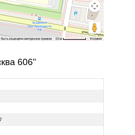
т быть защищено авторским правом
Условия
50 м
ква 606"
7