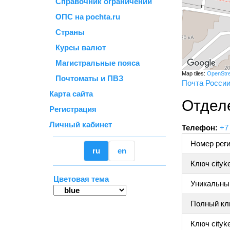
Справочник ограничений
ОПС на pochta.ru
Страны
Курсы валют
Магистральные пояса
Map tiles:
OpenStr
Почтоматы и ПВЗ
Почта Росси
Карта сайта
Отдел
Регистрация
Личный кабинет
Телефон:
+7
Номер реги
ru
en
Ключ cityk
Цветовая тема
Уникальный
Полный клю
Ключ cityke