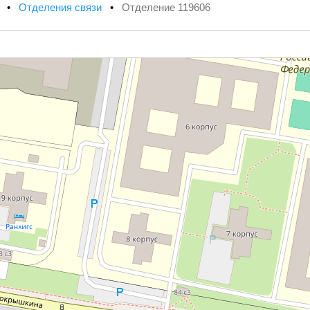
х
•
Отделения связи
•
Отделение 119606