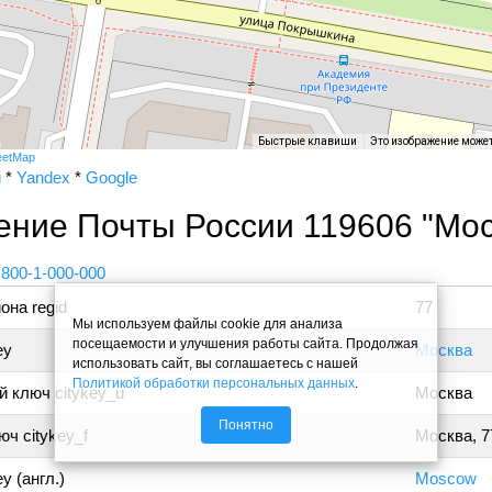
Быстрые клавиши
Это изображение може
eetMap
и
*
Yandex
*
Google
ение Почты России 119606 "Мос
 800-1-000-000
она regid
77
Мы используем файлы cookie для анализа
посещаемости и улучшения работы сайта. Продолжая
ey
Москва
использовать сайт, вы соглашаетесь с нашей
Политикой обработки персональных данных
.
 ключ citykey_u
Москва
Понятно
ч citykey_f
Москва, 7
y (англ.)
Moscow