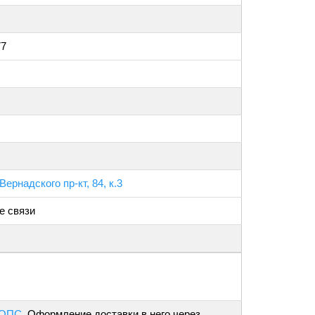
77
Вернадского пр-кт, 84, к.3
е связи
 ОПС
. Оформление доставки в него через