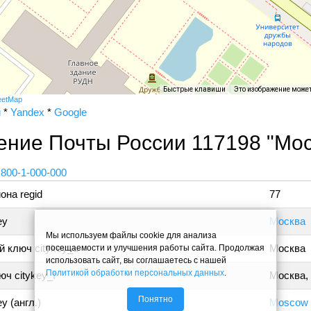
Быстрые клавиши
Это изображение може
eetMap
и
*
Yandex
*
Google
ение Почты России 117198 "Мос
 800-1-000-000
она regid
77
ey
Москва
Мы используем файлы cookie для анализа
 ключ citykey_u
Москва
посещаемости и улучшения работы сайта. Продолжая
использовать сайт, вы соглашаетесь с нашей
Политикой обработки персональных данных
.
ч citykey_f
Москва,
Понятно
y (англ.)
Moscow