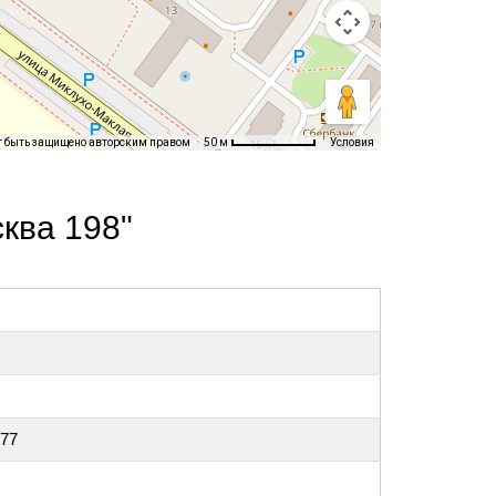
т быть защищено авторским правом
Условия
50 м
ква 198"
 77