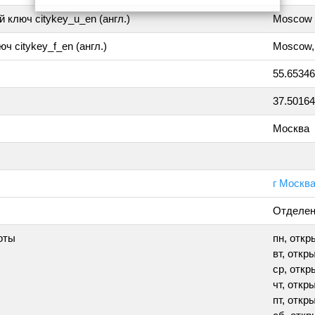
 ключ citykey_u_en (англ.)
Moscow
ч citykey_f_en (англ.)
Moscow,
55.6534
37.5016
Москва
г Москва
Отделен
оты
пн, откры
вт, откры
ср, откры
чт, откры
пт, откры