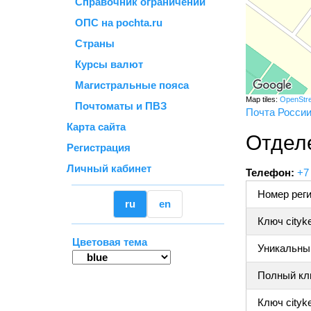
Справочник ограничений
ОПС на pochta.ru
Страны
Курсы валют
Магистральные пояса
Map tiles:
OpenStr
Почтоматы и ПВЗ
Почта Росси
Карта сайта
Отдел
Регистрация
Личный кабинет
Телефон:
+7
Номер реги
ru
en
Ключ cityk
Цветовая тема
Уникальный
Полный клю
Ключ cityke