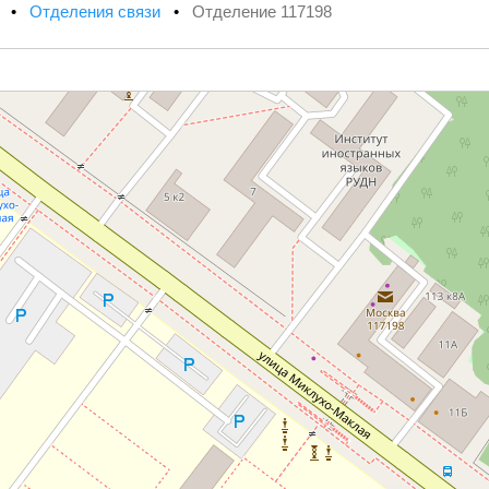
х
•
Отделения связи
•
Отделение 117198