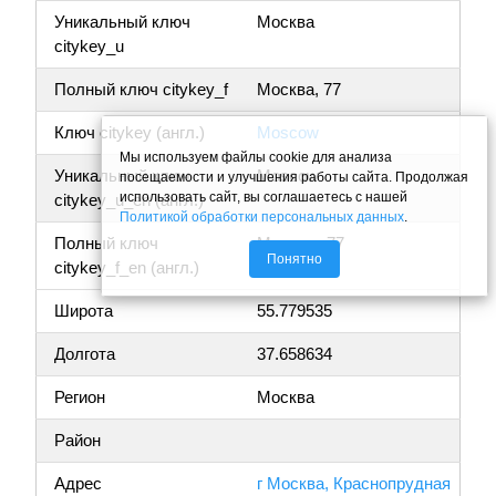
Уникальный ключ
Москва
citykey_u
Полный ключ citykey_f
Москва, 77
Ключ citykey (англ.)
Moscow
Мы используем файлы cookie для анализа
Уникальный ключ
Moscow
посещаемости и улучшения работы сайта. Продолжая
использовать сайт, вы соглашаетесь с нашей
citykey_u_en (англ.)
Политикой обработки персональных данных
.
Полный ключ
Moscow, 77
Понятно
citykey_f_en (англ.)
Широта
55.779535
Долгота
37.658634
Регион
Москва
Район
Адрес
г Москва, Краснопрудная