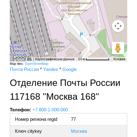
Картографические данные
Условия
50 м
Map tiles:
OpenStreetMap
Почта России
*
Yandex
*
Google
Отделение Почты России
117168 "Москва 168"
Телефон:
+7 800-1-000-000
Номер региона regid
77
Ключ citykey
Москва