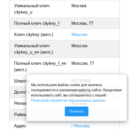
Уникальный ключ
Москва
citykey_u
Полный ключ citykey_f
Москва, 77
Ключ citykey (англ.)
Moscow
Уникальный ключ
Moscow
citykey_u_en (англ.)
Полный ключ citykey_f_en
Moscow, 77
(англ.)
Широта
55.781555
Мы используем файлы cookie для анализа
посещаемости и улучшения работы сайта. Продолжая
Долгота
37.741818
использовать сайт, вы соглашаетесь с нашей
Политикой обработки персональных данных
.
Регион
Москва
Понятно
Район
Адрес
г Москва,