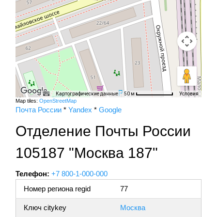
Картографические данные
Условия
50 м
Map tiles:
OpenStreetMap
Почта России
*
Yandex
*
Google
Отделение Почты России
105187 "Москва 187"
Телефон:
+7 800-1-000-000
Номер региона regid
77
Ключ citykey
Москва